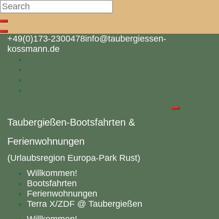
Search
Search
Close
Skip
+49(0)173-2300478
info@taubergiessen-
search
to
kossmann.de
content
Taubergießen-Bootsfahrten &
Ferienwohnungen
(Urlaubsregion Europa-Park Rust)
Willkommen!
Bootsfahrten
Ferienwohnungen
Terra X/ZDF @ Taubergießen