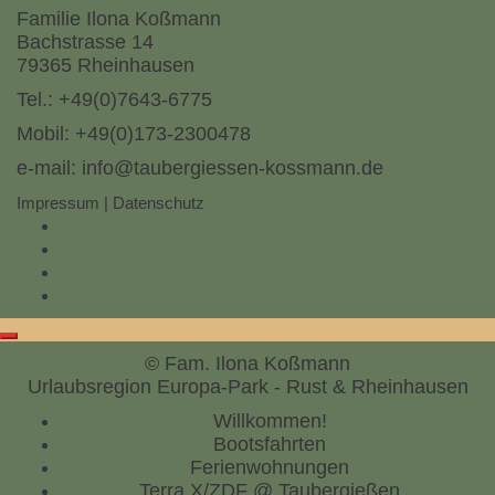
Familie Ilona Koßmann
Bachstrasse 14
79365 Rheinhausen
Tel.:
+49(0)7643-6775
Mobil:
+49(0)173-2300478
e-mail:
info@taubergiessen-kossmann.de
Impressum
|
Datenschutz
Facebook
Twitter
YouTube
Instagram
Scroll
© Fam. Ilona Koßmann
to
Urlaubsregion Europa-Park - Rust & Rheinhausen
top
Willkommen!
Bootsfahrten
Ferienwohnungen
Terra X/ZDF @ Taubergießen